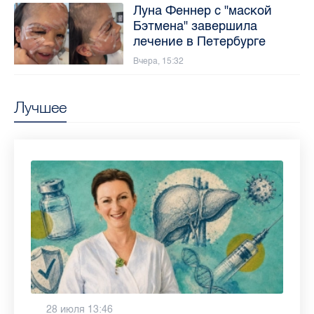
Луна Феннер с "маской
Бэтмена" завершила
лечение в Петербурге
Вчера, 15:32
Лучшее
6 августа 9:02
28 июля 13:46
13 июля 9:05
3 июля 11:56
23 июня 9:10
16 июня 11:37
11 июня 12:37
3 июня 10:02