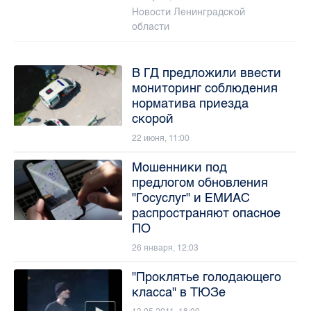
Новости Ленинградской
области
В ГД предложили ввести
мониторинг соблюдения
норматива приезда
скорой
22 июня, 11:00
Мошенники под
предлогом обновления
"Госуслуг" и ЕМИАС
распространяют опасное
ПО
26 января, 12:03
"Проклятье голодающего
класса" в ТЮЗе