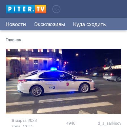
Новости
Эксклюзивы
Куда сходить
Главная
8 марта 2023
4946
d_s_sarkisov
года, 13:54